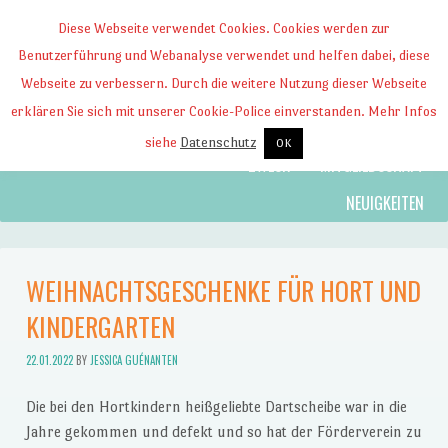
Diese Webseite verwendet Cookies. Cookies werden zur
Benutzerführung und Webanalyse verwendet und helfen dabei, diese
Webseite zu verbessern. Durch die weitere Nutzung dieser Webseite
Förderverein der
erklären Sie sich mit unserer Cookie-Police einverstanden. Mehr Infos
Skip to content
Menu
SPENDEN
KONTAKT
in Darmstadt-Arheilgen
siehe
Datenschutz
OK
ZWECK
MITGLIEDSCHAFT
KiTa Selma-
NEUIGKEITEN
Lagerlöf-Haus
WEIHNACHTSGESCHENKE FÜR HORT UND
KINDERGARTEN
e.V.
22.01.2022
BY
JESSICA GUÉNANTEN
Die bei den Hortkindern heißgeliebte Dartscheibe war in die
Jahre gekommen und defekt und so hat der Förderverein zu